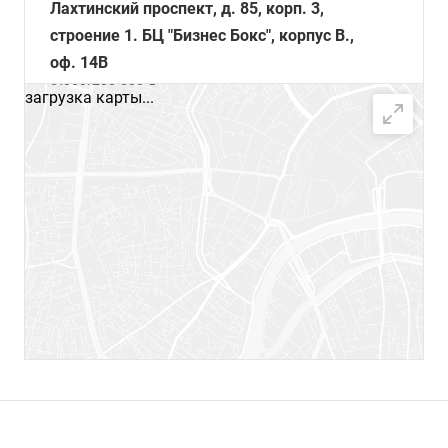
Лахтинский проспект, д. 85, корп. 3,
строение 1. БЦ "Бизнес Бокс", корпус В.,
оф. 14В
8(800)700-888-5
загрузка карты...
ООО "Ридан Трейд", г. Ростов-на-Дону, ул.
Текучева 139/94, оф. 11.31 БЦ Клевер
Хаус
8(800)700-888-5
ООО "Ридан Трейд", г. Омск, ул. 70-лет
Октября,19 оф 0501, 0502
8(800)700-888-5
ООО "Ридан Трейд", г. Новосибирск, ул.
Ленина, 52, оф. 801