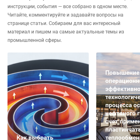
инструкции, события — все собрано в одном месте.
Читайте, комментируйте и задавайте вопросы на
странице статьи. Собираем для вас интересный
материал и пишем на самые актуальные темы из
промышленной сферы.
Повышение
операционн
эффективно
технологич
процесса о
нефтяного г
счет приме
пластинчат
Как выбрать
теплообмен