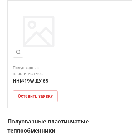
Полусварные
пластинчатые
теплообменники
НН№19W ДУ 65
Оставить заявку
Полусварные пластинчатые
теплообменники