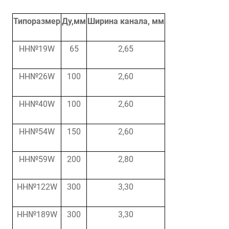
Типоразмер
Ду,мм
Ширина канала, мм
НН№19W
65
2,65
HH№26W
100
2,60
HH№40W
100
2,60
HH№54W
150
2,60
HH№59W
200
2,80
HH№122W
300
3,30
HH№189W
300
3,30