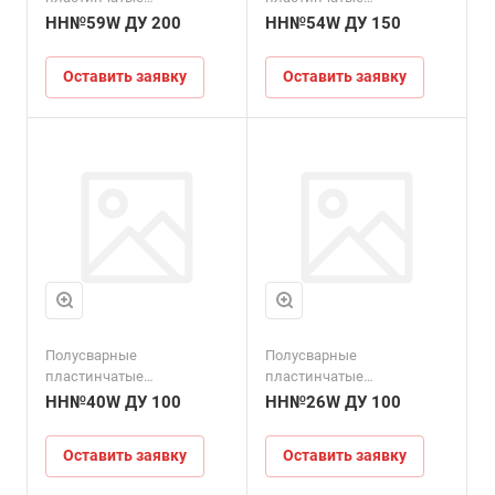
теплообменники
теплообменники
HH№59W ДУ 200
HH№54W ДУ 150
Оставить заявку
Оставить заявку
Расход воды, макс.,
м3 /ч
160
Полусварные
Полусварные
пластинчатые
пластинчатые
теплообменники
теплообменники
HH№40W ДУ 100
HH№26W ДУ 100
Оставить заявку
Оставить заявку