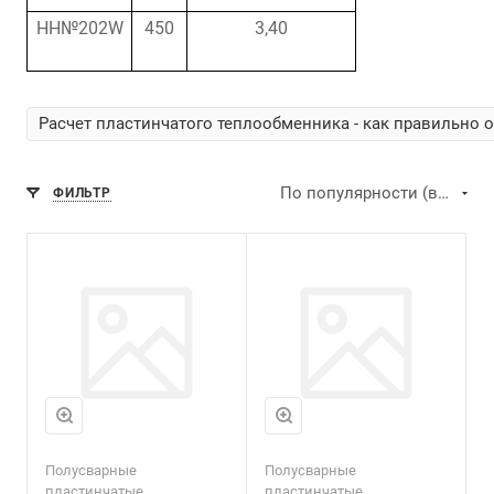
HH№202W
450
3,40
Расчет пластинчатого теплообменника - как правильно 
По популярности (возрастание)
ФИЛЬТР
Расход воды, макс.,
м3 /ч
350
Полусварные
Полусварные
пластинчатые
пластинчатые