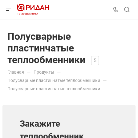
Полусварные
пластинчатые
теплообменники
5
—
—
Главная
Продукты
—
Полусварные пластинчатые теплообменники
Полусварные пластинчатые теплообменники
Закажите
теплообменник