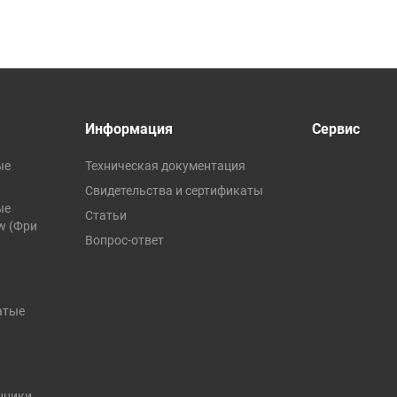
Информация
Сервис
ые
Техническая документация
Свидетельства и сертификаты
ые
Статьи
ow (Фри
Вопрос-ответ
атые
нники