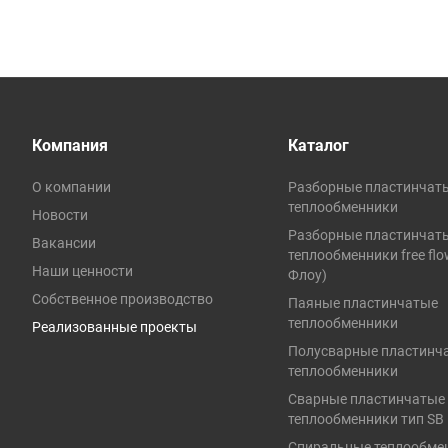
Компания
Каталог
О компании
Разборные пластинчат
теплообменники
Новости
Разборные пластинчат
Вакансии
теплообменники free fl
Наши ценности
Флоу)
Собственное производство
Паяные пластинчатые
теплообменники
Реализованные проекты
Полусварные пластинч
теплообменники
Сварные пластинчатые
теплообменники тип SB
Спиральные теплообме