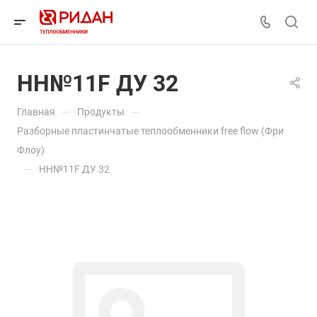
НН№11F ДУ 32
—
—
Главная
Продукты
Разборные пластинчатые теплообменники free flow (Фри
Флоу)
—
НН№11F ДУ 32