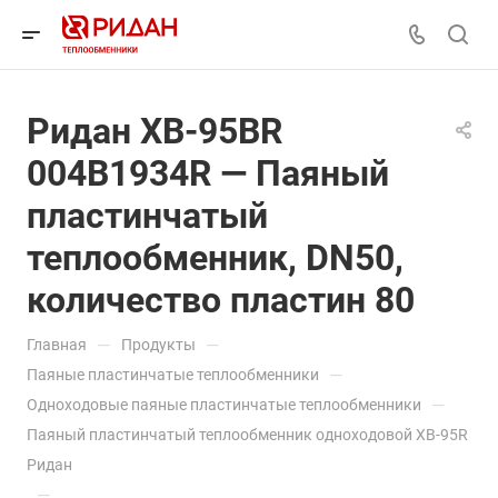
Ридан XB-95BR
004B1934R — Паяный
пластинчатый
теплообменник, DN50,
количество пластин 80
—
—
Главная
Продукты
—
Паяные пластинчатые теплообменники
—
Одноходовые паяные пластинчатые теплообменники
Паяный пластинчатый теплообменник одноходовой XB-95R
Ридан
—