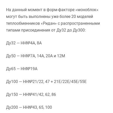
На данный момент в форм-факторе «моноблок»
могут быть выполнены уже более 20 моделей
теплообменников «Ридан» с распространенными
типами присоединения от Ду32 до Ду300:
Ду32 — НН№4А, 8А
Ду50 — НН№7А, 14А, 20А и 12М
Ду65 — НН№19А
Ду100 — НН№21/22, 47 + 21Е/22Е/45Е/55Е
Ду150 — НН№41/42, 62, 86
Ду200 — НН№43, 65, 100