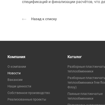
спецификаций и финализации расчётов, что д
Назад к списку
Компания
Каталог
О компании
Разборные пластинчат
теплообменники
Новости
Разборные пластинчат
Вакансии
теплообменники free fl
Наши ценности
Флоу)
Собственное производство
Паяные пластинчатые
теплообменники
Реализованные проекты