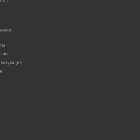
атые
нники
кты
узлы
плектующие
е