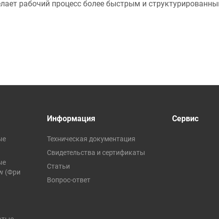
елает рабочий процесс более быстрым и структурированны
Информация
Сервис
ые
Техническая документация
Свидетельства и сертификаты
ые
Статьи
ow (Фри
Вопрос-ответ