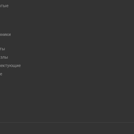
атые
нники
кты
узлы
плектующие
е