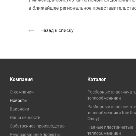
в ближайшее региональное представительство
Назад к списку
Компания
Каталог
О компании
Разборные пластинчат
теплообменники
Новости
Разборные пластинчат
Вакансии
теплообменники free fl
Наши ценности
Флоу)
Собственное производство
Паяные пластинчатые
теплообменники
Реализованные проекты