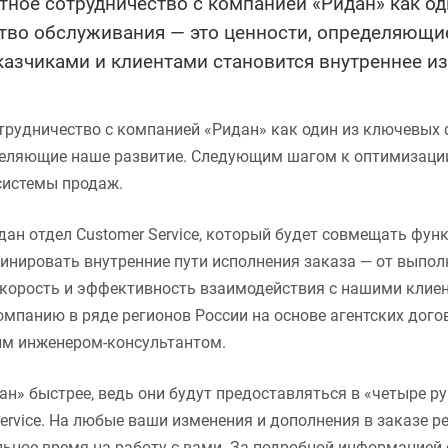
ное сотрудничество с компанией «Ридан» как од
ство обслуживания — это ценности, определяющ
казчиками и клиентами становится внутреннее и
рудничество с компанией «Ридан» как один из ключевых ф
деляющие наше развитие. Следующим шагом к оптимизации
системы продаж.
дан отдел Customer Service, который будет совмещать фун
динировать внутренние пути исполнения заказа — от выпол
 скорость и эффективность взаимодействия с нашими клиен
мпанию в ряде регионов России на основе агентских дого
ым инженером-консультантом.
ан» быстрее, ведь они будут предоставляться в «четыре ру
ervice. На любые ваши изменения и дополнения в заказе р
льное время на работу с вами. За подробной информацие